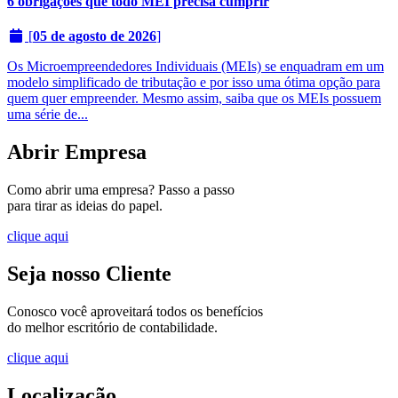
6 obrigações que todo MEI precisa cumprir
[
05 de agosto de 2026
]
Os Microempreendedores Individuais (MEIs) se enquadram em um
modelo simplificado de tributação e por isso uma ótima opção para
quem quer empreender. Mesmo assim, saiba que os MEIs possuem
uma série de...
Abrir Empresa
Como abrir uma empresa? Passo a passo
para tirar as ideias do papel.
clique aqui
Seja nosso Cliente
Conosco você aproveitará todos os benefícios
do melhor escritório de contabilidade.
clique aqui
Localização